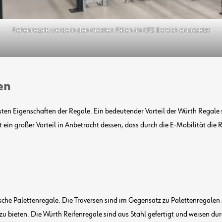
Reifenregale werde in den meisten Fällen im KFZ-Bereich eingesetzt
en
igsten Eigenschaften der Regale. Ein bedeutender Vorteil der Würth Regale
ist ein großer Vorteil in Anbetracht dessen, dass durch die E-Mobilität 
ische Palettenregale. Die Traversen sind im Gegensatz zu Palettenregalen
zu bieten. Die Würth Reifenregale sind aus Stahl gefertigt und weisen du