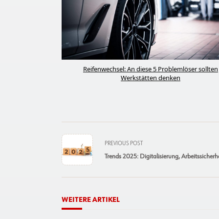
Reifenwechsel: An diese 5 Problemlöser sollten
Werkstätten denken
<span
PREVIOUS POST
class="nav-
Trends 2025: Digitalisierung, Arbeitssicherhe
subtitle
screen-
reader-
text">Page</span>
WEITERE ARTIKEL