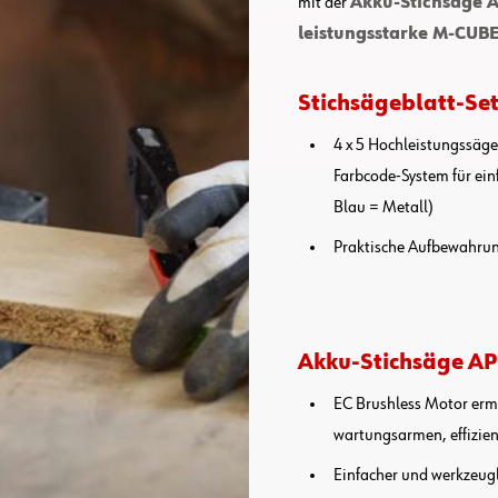
mit der
Akku-Stichsäge A
leistungsstarke M-CUBE
Stichsägeblatt-Set
4 x 5 Hochleistungssäge
Farbcode-System für ei
Blau = Metall)
Praktische Aufbewahrung
Akku-Stichsäge AP
EC Brushless Motor erm
wartungsarmen, effizie
Einfacher und werkzeug