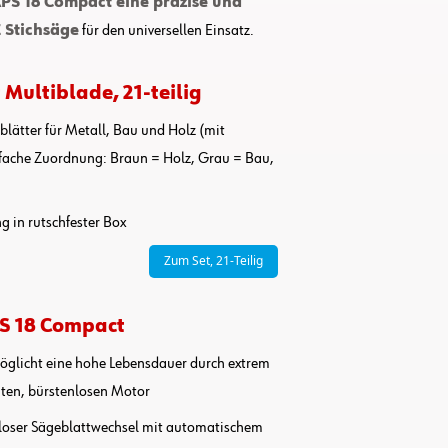
PS 18 Compact eine präzise und
 Stichsäge
für den universellen Einsatz.
 Multiblade, 21-teilig
blätter für Metall, Bau und Holz (mit
nfache Zuordnung: Braun = Holz, Grau = Bau,
 in rutschfester Box
Zum Set, 21-Teilig
S 18 Compact
öglicht eine hohe Lebensdauer durch extrem
nten, bürstenlosen Motor
loser Sägeblattwechsel mit automatischem