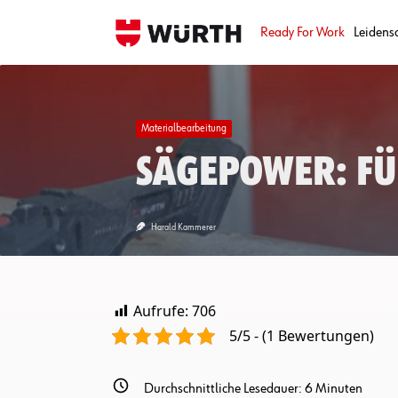
Skip
to
Ready For Work
Leidens
content
Materialbearbeitung
Sägepower: Für
Harald Kammerer
Aufrufe:
706
5/5 - (1 Bewertungen)
Durchschnittliche Lesedauer:
6
Minuten