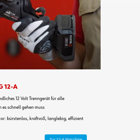
G 12-A
liches 12 Volt Trenngerät für alle
n es schnell gehen muss
: bürstenlos, kraftvoll, langlebig, effizient
Zur 12-A Maschine