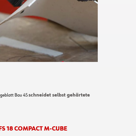
ägeblatt Bau 4S
schneidet selbst gehärtete
FS 18 COMPACT M-CUBE