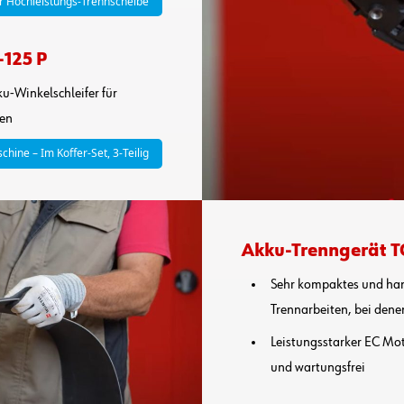
r Hochleistungs-Trennscheibe
-125 P
ku-Winkelschleifer für
ten
ine – Im Koffer-Set, 3-Teilig
Akku-Trenngerät T
Sehr kompaktes und hand
Trennarbeiten, bei dene
Leistungsstarker EC Motor
und wartungsfrei