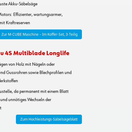
buste Akku-Säbelsäge
tors: Effizienter, wartungsarmer,
it Kraftreserven
Zur M-CUBE Maschine – Im Koffer-Set, 3-Teilig
u 4S Multiblade Longlife
ägen von Holz mit Nägeln oder
und Gussrohren sowie Blechprofilen und
erkstoffen
ustelle, da permanent mit einem Blatt
 und unnötiges Wechseln der
t
Zum Hochleistungs-Säbelsägeblatt