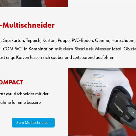
o-Multischneider
, Gipskarton, Teppich, Karton, Pappe, PVC-Böden, Gummi, Hartschaum, 
0-SL COMPACT in Kombination
mit dem Starlock Messer
ideal. Ob
zi
bst enge Kurven lassen sich sauber und zeitsparend ausführen.
 COMPACT
tt Multischneider mit der
ahme für eine bessere
Zum Multischneider