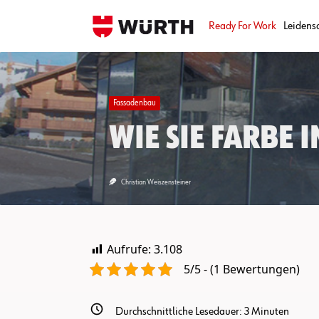
Skip
to
Ready For Work
Leidens
content
Fassadenbau
Wie Sie Farbe 
Christian Weiszensteiner
Aufrufe:
3.108
5/5 - (1 Bewertungen)
Durchschnittliche Lesedauer:
3
Minuten