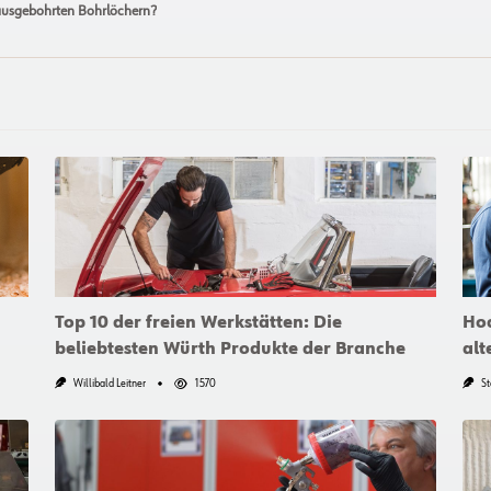
ausgebohrten Bohrlöchern?
Top 10 der freien Werkstätten: Die
Hoc
beliebtesten Würth Produkte der Branche
alt
Willibald Leitner
1570
St