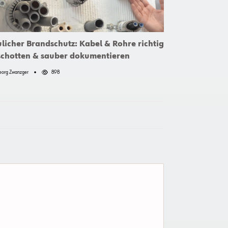
licher Brandschutz: Kabel & Rohre richtig
chotten & sauber dokumentieren
eorg Zwanzger
898