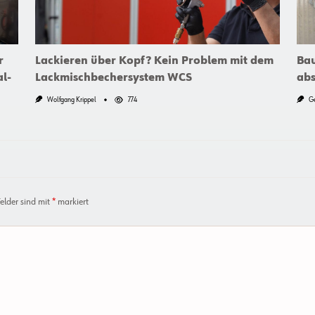
r
Lackieren über Kopf? Kein Problem mit dem
Bau
l-
Lackmischbechersystem WCS
abs
Wolfgang Krippel
774
G
Felder sind mit
*
markiert