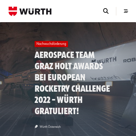
Skip
to
content
Nachwuchsförderung
Aerospace Team
Graz holt Awards
bei European
Rocketry Challenge
2022 – Würth
gratuliert!
Würth Österreich