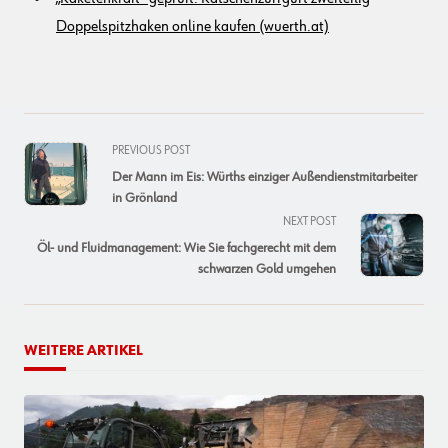
Doppelspitzhaken online kaufen (wuerth.at)
<span
PREVIOUS POST
class="nav-
Der Mann im Eis: Würths einziger Außendienstmitarbeiter
subtitle
in Grönland
screen-
NEXT POST
reader-
Öl- und Fluidmanagement: Wie Sie fachgerecht mit dem
text">Page</span>
schwarzen Gold umgehen
WEITERE ARTIKEL