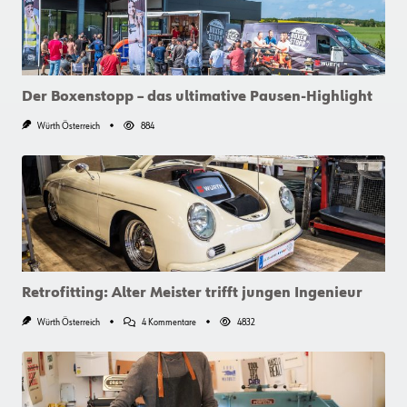
Der Boxenstopp – das ultimative Pausen-Highlight
Würth Österreich
884
Retrofitting: Alter Meister trifft jungen Ingenieur
Zu
Würth Österreich
4 Kommentare
4832
Retrofitting:
Alter
Meister
Trifft
Jungen
Ingenieur