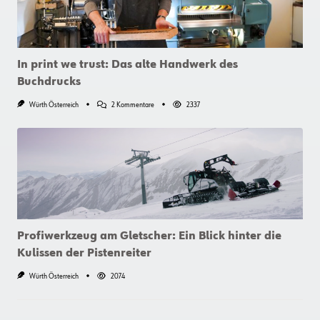
In print we trust: Das alte Handwerk des
Buchdrucks
Zu
Würth Österreich
2 Kommentare
2337
In
Print
We
Trust:
Das
Alte
Handwerk
Des
Buchdrucks
Profiwerkzeug am Gletscher: Ein Blick hinter die
Kulissen der Pistenreiter
Würth Österreich
2074