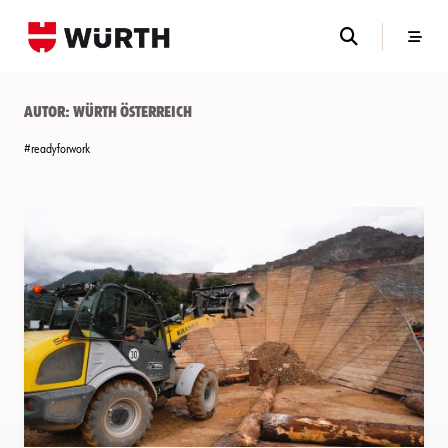
Skip
to
content
Autor:
Würth Österreich
#readyforwork