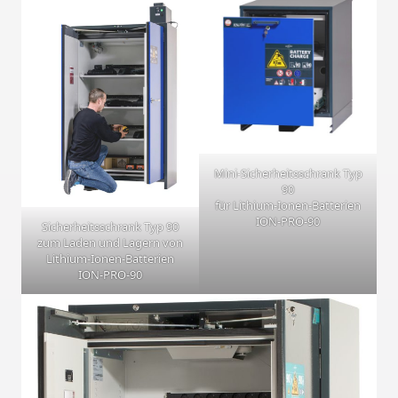
Mini-Sicherheitsschrank Typ
90
für Lithium-Ionen-Batterien
ION-PRO-90
Sicherheitsschrank Typ 90
zum Laden und Lagern von
Lithium-Ionen-Batterien
ION-PRO-90