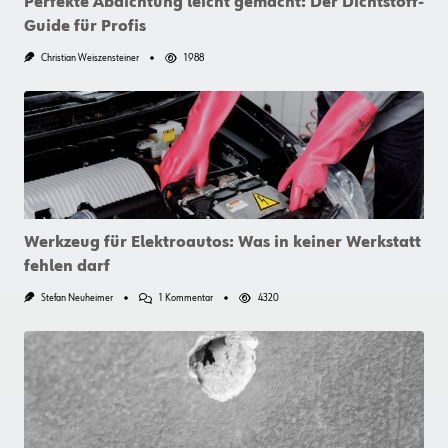
Perfekte Abdichtung leicht gemacht: Der Dichtstoff-
Guide für Profis
Christian Weiszensteiner
1988
Werkzeug für Elektroautos: Was in keiner Werkstatt
fehlen darf
Zu
Stefan Neuheimer
1 Kommentar
4320
Werkzeug
Für
Elektroautos:
Was
In
Keiner
Werkstatt
Fehlen
Darf