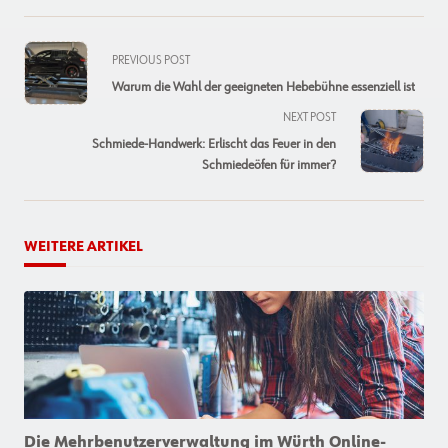
<span
PREVIOUS POST
class="nav-
Warum die Wahl der geeigneten Hebebühne essenziell ist
subtitle
NEXT POST
screen-
Schmiede-Handwerk: Erlischt das Feuer in den
reader-
Schmiedeöfen für immer?
text">Page</span>
WEITERE ARTIKEL
Die Mehrbenutzerverwaltung im Würth Online-