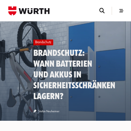
Skip
to
content
Brandschutz
Brandschutz:
Wann Batterien
und Akkus in
Sicherheitsschränken
lagern?
Stefan Neuheimer