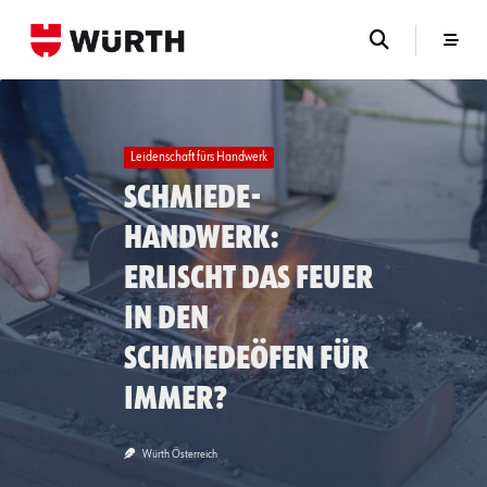
Skip
to
content
Leidenschaft fürs Handwerk
Schmiede-
Handwerk:
Erlischt das Feuer
in den
Schmiedeöfen für
immer?
Würth Österreich