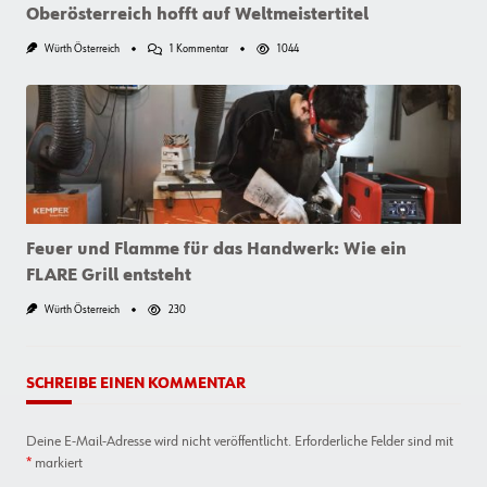
Oberösterreich hofft auf Weltmeistertitel
Zu
Würth Österreich
1 Kommentar
1044
Ticket
Nach
Kazan
Gelöst:
Junger
Steinmetz
Aus
Oberösterreich
Hofft
Auf
Weltmeistertitel
Feuer und Flamme für das Handwerk: Wie ein
FLARE Grill entsteht
Würth Österreich
230
SCHREIBE EINEN KOMMENTAR
Deine E-Mail-Adresse wird nicht veröffentlicht.
Erforderliche Felder sind mit
*
markiert