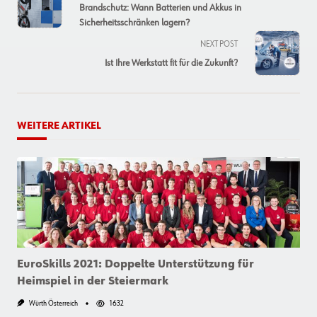
class="nav-
Brandschutz: Wann Batterien und Akkus in
subtitle
Sicherheitsschränken lagern?
screen-
NEXT POST
reader-
Ist Ihre Werkstatt fit für die Zukunft?
text">Page</span>
WEITERE ARTIKEL
EuroSkills 2021: Doppelte Unterstützung für
Heimspiel in der Steiermark
Würth Österreich
1632