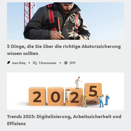
5 Dinge, die Sie über die richtige Absturzsicherung
wissen sollten
Zu
Azem Balaj
5 Kommentare
5991
5
Dinge,
Die
Sie
Über
Die
Richtige
Absturzsicherung
Wissen
Sollten
Trends 2025: Digitalisierung, Arbeitssicherheit und
Effizienz