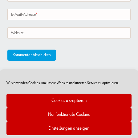
E-Mail-Adresse
*
Website
Wir verwenden Cookies, um unsere Website und unseren Service zu optimieren.
Cookies akzeptieren
Nur funktionale Cookies
Online-Shop
RSS Feed
Kontakt
Impressum/Datenschutz
Cookie-Richtlinien
Einstellungen anzeigen
Copyright © 2026 - Würth Handelsges.m.b.H.