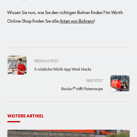
Wissen Sie nun, wie Sie den richtigen Bohrer finden? Im Würth
Online-Shop finden Sie alle
Arten von Bohrern
!
<span
PREVIOUS POST
class="nav-
5 nützliche Würth App Work Hacks
subtitle
screen-
NEXT POST
reader-
Bauloc® trifft Pistenraupe
text">Page</span>
WEITERE ARTIKEL