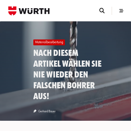
Skip
to
content
Materialbearbeitung
Nach diesem
Artikel wählen Sie
nie wieder den
falschen Bohrer
aus!
Gerhard Bauer