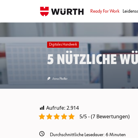
Skip
to
Ready For Work
Leidens
content
Digitales Handwerk
5 nützliche W
Anna Pfeiffer
Aufrufe:
2.914
5/5 - (7 Bewertungen)
Durchschnittliche Lesedauer:
6
Minuten