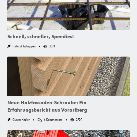
Schnell, schneller, Speedies!
Helmut Tscheppen
3873
Neue Holzfassaden-Schraube: Ein
Erfahrungsbericht aus Vorarlberg
Zu
Günter Kitzler
6 Kommentare
2729
Neue
Holzfassaden-
Schraube: