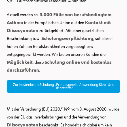
Durchschnittliche Lesedauer:
4
Minuten
Aktuell werden ca.
5.000 Fälle von berufsbedingtem
Asthma
in der Europäischen Union auf den
Kontakt mit
Diisocyanaten
zurückgeführt. Mit einer gesetzlichen
Beschränkung bzw.
Schulungsverpflichtung
, soll dieser
hohen Zahl an Berufskrankheiten vorgebeugt bzw.
entgegengewirkt werden. Wir bieten unseren Kunden die
Möglichkeit
, diese
Schulung online und kostenlos
durchzuführen
.
Zur Kostenlosen Schulung „Professionelle Anwendung Kleb- Und
Dichtstoffe“
Mit der
Verordnung (EU) 2020/1149
vom 3. August 2020, wurde
von der EU das Inverkehrbringen und die Verwendung von
Diisocyanaten
beschränkt. Es handelt sich dabei um kein