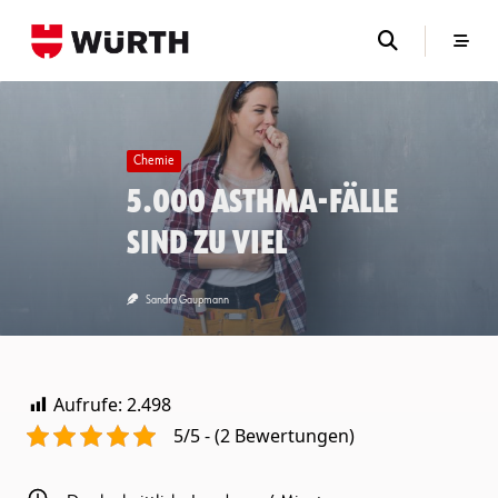
Skip
to
content
Chemie
5.000 Asthma-Fälle
sind zu viel
Sandra Gaupmann
Aufrufe:
2.498
5/5 - (2 Bewertungen)