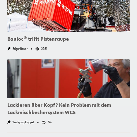
Ein
Erfahrungsbericht
Aus
Vorarlberg
Bauloc® trifft Pistenraupe
Edgar Bauer
2261
Lackieren über Kopf? Kein Problem mit dem
Lackmischbechersystem WCS
Wolfgang Krippel
774