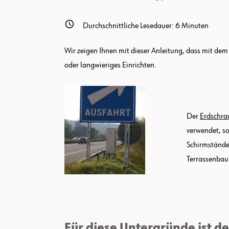
Montieren
Durchschnittliche Lesedauer:
6
Minuten
Wir zeigen Ihnen mit dieser Anleitung, dass mit de
oder langwieriges Einrichten.
Der
Erdschr
verwendet, s
Schirmstände
Terrassenbau
Für diese Untergründe ist d