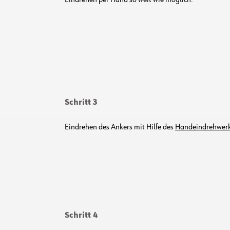
Eindrehen per Hand so weit wie möglich.
Schritt 3
Eindrehen des Ankers mit Hilfe des
Handeindrehwer
Schritt 4