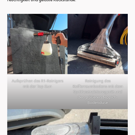
Aufsprühen des R1-Reinigers
Reinigung des
mit der Top Gun
Kofferraumbodens mit dem
Sprühextraktionsgerät und
der größeren Teppich-
Bodendüse