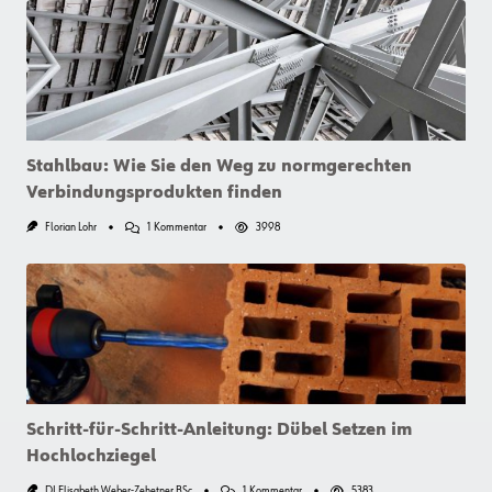
Schraube:
Ein
Erfahrungsbericht
Aus
Vorarlberg
Stahlbau: Wie Sie den Weg zu normgerechten
Verbindungsprodukten finden
Zu
Florian Lohr
1 Kommentar
3998
Stahlbau:
Wie
Sie
Den
Weg
Zu
Normgerechten
Verbindungsprodukten
Finden
Schritt-für-Schritt-Anleitung: Dübel Setzen im
Hochlochziegel
Zu
DI Elisabeth Weber-Zehetner BSc
1 Kommentar
5383