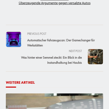
Überzeugende Argumente gegen versalzte Autos
<span
PREVIOUS POST
class="nav-
Automatischer Fahrzeugscan: Der Gamechanger für
subtitle
Werkstätten
screen-
NEXT POST
reader-
Was hinter einer Semmel steckt: Ein Blick in die
text">Page</span>
Instandhaltung bei Haubis
WEITERE ARTIKEL