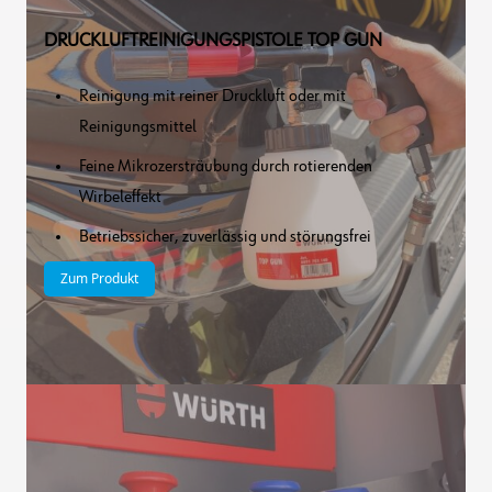
DRUCKLUFTREINIGUNGSPISTOLE TOP GUN
Reinigung mit reiner Druckluft oder mit
Reinigungsmittel
Feine Mikrozersträubung durch rotierenden
Wirbeleffekt
Betriebssicher, zuverlässig und störungsfrei
Zum Produkt