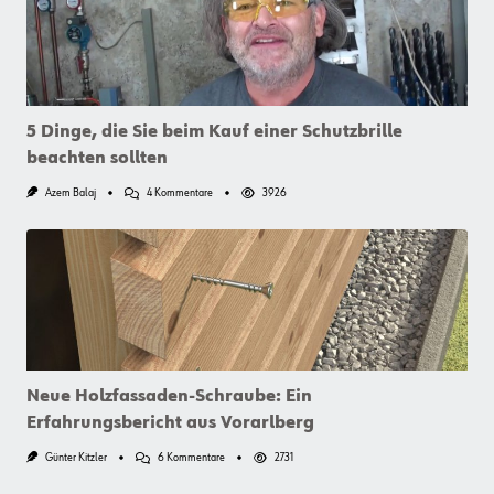
5 Dinge, die Sie beim Kauf einer Schutzbrille
beachten sollten
Zu
Azem Balaj
4 Kommentare
3926
5
Dinge,
Die
Sie
Beim
Kauf
Einer
Schutzbrille
Beachten
Sollten
Neue Holzfassaden-Schraube: Ein
Erfahrungsbericht aus Vorarlberg
Zu
Günter Kitzler
6 Kommentare
2731
Neue
Holzfassaden-