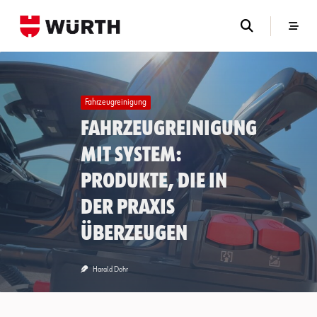
Skip
to
content
Fahrzeugreinigung
Fahrzeugreinigung
mit System:
Produkte, die in
der Praxis
überzeugen
Harald Dohr