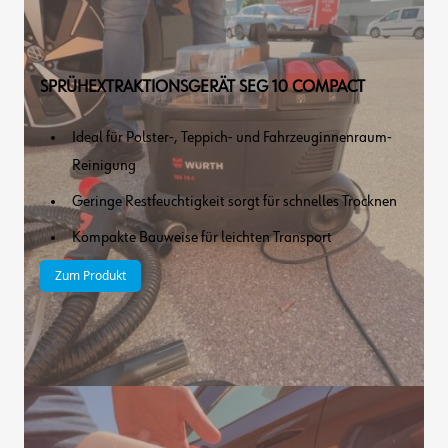
SPRÜHEXTRAKTIONSGERÄT SEG 10 COMPACT
Ideal für Polster-, Teppich- und Fahrzeuginnenraum-
Reinigung
Geringe Restfeuchtigkeit sorgt für schnelles Trocknen
Kompakte Bauweise für leichten Transport
Zum Produkt