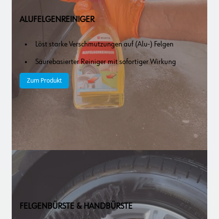
ALUFELGENREINIGER
Löst starke Verschmutzungen auf (Alu-) Felgen
Säurebasierter Reiniger mit sofortiger Wirkung
Zum Produkt
FELGENBÜRSTE & HANDBÜRSTE