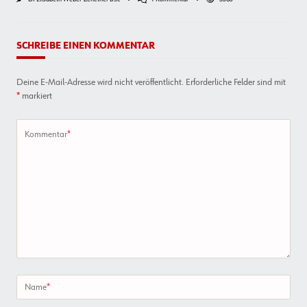
Schritt-
Für-
Schritt-
Anleitung:
SCHREIBE EINEN KOMMENTAR
Dübel
Setzen
Im
Deine E-Mail-Adresse wird nicht veröffentlicht.
Erforderliche Felder sind mit
Hochlochziegel
*
markiert
Kommentar
*
Name
*