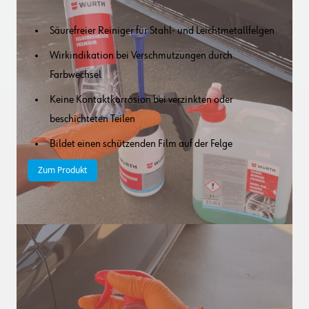
Säurefreier Reiniger für Stahl- und Leichtmetallfelgen
Wirkindikation bei Verschmutzungen durch
Farbwechsel
Keine Kontaktkorrosion bei verzinkten oder
beschichteten Teilen
Bildet einen schützenden Film auf der Felge
Zum Produkt