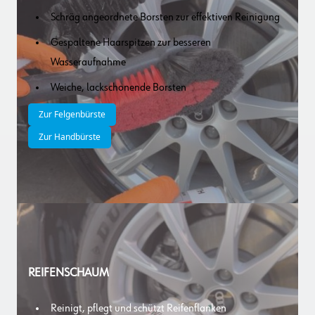
Schräg angeordnete Borsten zur effektiven Reinigung
Gespaltene Haarspitzen zur besseren
Wasseraufnahme
Weiche, lackschonende Borsten
Zur Felgenbürste
Zur Handbürste
REIFENSCHAUM
Reinigt, pflegt und schützt Reifenflanken