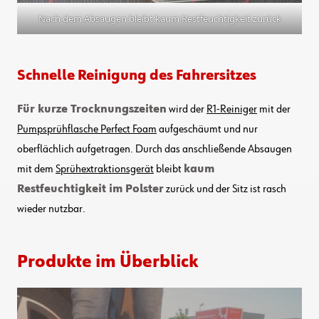
Nach dem Absaugen bleibt kaum Restfeuchtigkeit zurück
Schnelle Reinigung des Fahrersitzes
Für kurze Trocknungszeiten
wird der
R1-Reiniger
mit der
Pumpsprühflasche Perfect Foam
aufgeschäumt und nur
oberflächlich aufgetragen. Durch das anschließende Absaugen
mit dem
Sprühextraktionsgerät
bleibt
kaum
Restfeuchtigkeit im Polster
zurück und der Sitz ist rasch
wieder nutzbar.
Produkte im Überblick