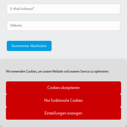
E-Mail-Adresse
*
Website
Wir verwenden Cookies, um unsere Website und unseren Service zu optimieren.
Cookies akzeptieren
Nur funktionale Cookies
Online-Shop
RSS Feed
Kontakt
Impressum/Datenschutz
Cookie-Richtlinien
Einstellungen anzeigen
Copyright © 2026 - Würth Handelsges.m.b.H.