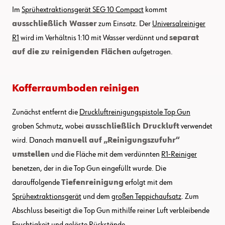
Im
Sprühextraktionsgerät SEG 10 Compact
kommt
ausschließlich Wasser
zum Einsatz. Der
Universalreiniger
R1
wird im Verhältnis 1:10 mit Wasser verdünnt und
separat
auf die zu reinigenden Flächen
aufgetragen.
Kofferraumboden reinigen
Zunächst entfernt die
Druckluftreinigungspistole Top Gun
groben Schmutz, wobei
ausschließlich Druckluft
verwendet
wird. Danach
manuell auf „Reinigungszufuhr“
umstellen
und die Fläche mit dem verdünnten
R1-Reiniger
benetzen, der in die Top Gun eingefüllt wurde. Die
darauffolgende
Tiefenreinigung
erfolgt mit dem
Sprühextraktionsgerät
und dem
großen Teppichaufsatz
. Zum
Abschluss beseitigt die Top Gun mithilfe reiner Luft verbleibende
Feuchtigkeit und gelöste Rückstände.