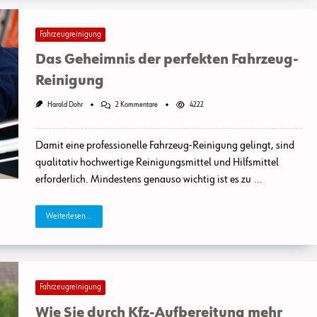
Fahrzeugreinigung
Das Geheimnis der perfekten Fahrzeug-
Reinigung
Zu
Harald Dohr
2 Kommentare
4222
Das
Geheimnis
Der
Damit eine professionelle Fahrzeug-Reinigung gelingt, sind
Perfekten
Fahrzeug-
qualitativ hochwertige Reinigungsmittel und Hilfsmittel
Reinigung
erforderlich. Mindestens genauso wichtig ist es zu
...
Weiterlesen...
Fahrzeugreinigung
Wie Sie durch Kfz-Aufbereitung mehr