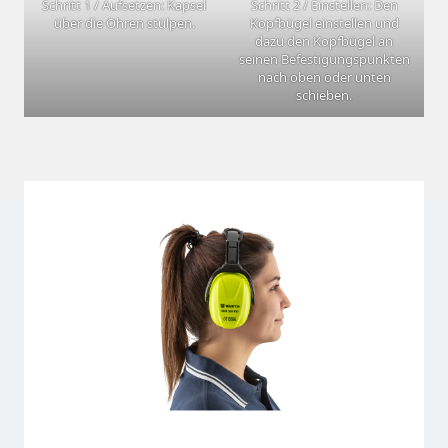
Schritt 1 / Aufsetzen: Kapsel
Schritt 2 / Einstellen: Den
über die Ohren stülpen.
Kopfbügel einstellen und
dazu den Kopfbügel an
seinen Befestigungspunkten
nach oben oder unten
schieben.