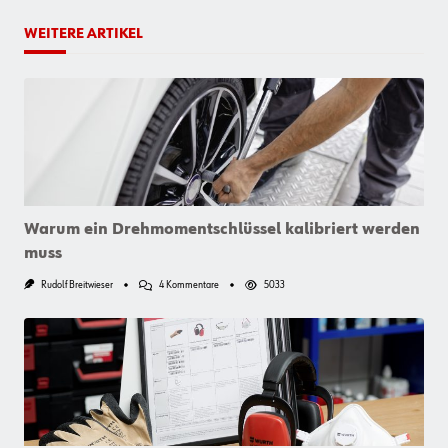
WEITERE ARTIKEL
Warum ein Drehmomentschlüssel kalibriert werden
muss
Zu
Rudolf Breitwieser
4 Kommentare
5033
Warum
Ein
Drehmomentschlüssel
Kalibriert
Werden
Muss