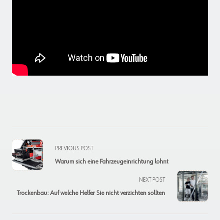
<span
PREVIOUS POST
class="nav-
Warum sich eine Fahrzeugeinrichtung lohnt
subtitle
screen-
NEXT POST
reader-
Trockenbau: Auf welche Helfer Sie nicht verzichten sollten
text">Page</span>