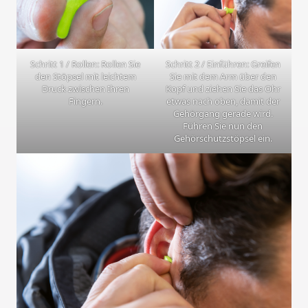
Schritt 1 / Rollen: Rollen Sie
Schritt 2 / Einführen: Greifen
den Stöpsel mit leichtem
Sie mit dem Arm über den
Druck zwischen Ihren
Kopf und ziehen Sie das Ohr
Fingern.
etwas nach oben, damit der
Gehörgang gerade wird.
Führen Sie nun den
Gehörschutzstöpsel ein.