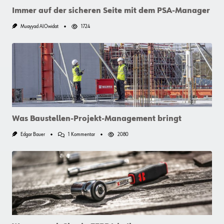
Immer auf der sicheren Seite mit dem PSA-Manager
Muayyad AlOwidat
1724
Was Baustellen-Projekt-Management bringt
Zu
Edgar Bauer
1 Kommentar
2080
Was
Baustellen-
Projekt-
Management
Bringt