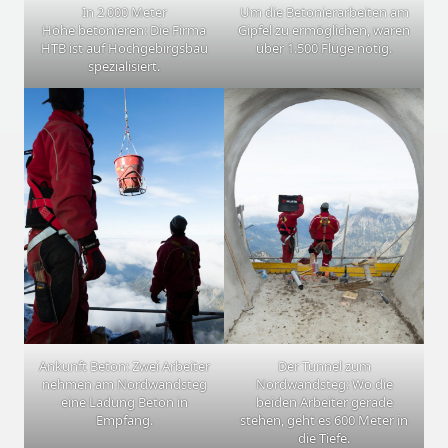
In 2.000 Meter
Um die Betonierarbeiten am
Höhe betonieren: Die Firma
Gipfel zu ermöglichen, waren
HTB ist auf Hochgebirgsbau
über 1.500 Flüge nötig.
spezialisiert.
Ankunft Beton: Zwei Arbeiter
Der Tunnel zum
nehmen am Nordwandsteg
Nordwandsteg: Wo die
eine Ladung Beton in
beiden Arbeiter gerade
Empfang.
stehen, geht es 600 Meter in
die Tiefe.