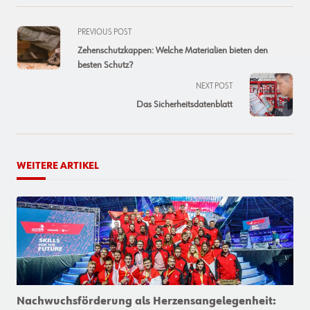
<span
PREVIOUS POST
class="nav-
Zehenschutzkappen: Welche Materialien bieten den
subtitle
besten Schutz?
screen-
NEXT POST
reader-
Das Sicherheitsdatenblatt
text">Page</span>
WEITERE ARTIKEL
Nachwuchsförderung als Herzensangelegenheit: