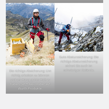
Gute Absturzsicherung: Die
richtige Absturzsicherung
sichert Sie auch im
schwierigen Gelände.
Die richtige Absicherung: Um
richtig arbeiten zu können
und am Hang guten Halt zu
haben, setzt Alex Huber auf
Würth Produkte.