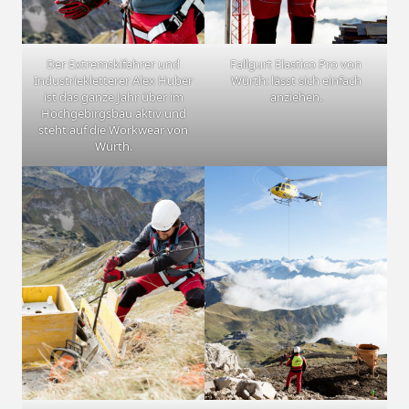
Der Extremskifahrer und
Fallgurt Elastico Pro von
Industriekletterer Alex Huber
Würth: lässt sich einfach
ist das ganze Jahr über im
anziehen.
Hochgebirgsbau aktiv und
steht auf die Workwear von
Würth.