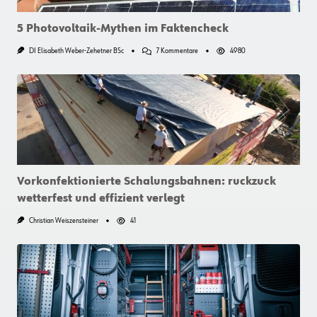
5 Photovoltaik-Mythen im Faktencheck
Zu
DI Elisabeth Weber-Zehetner BSc
7 Kommentare
4980
5
Photovoltaik-
Mythen
Im
Faktencheck
Vorkonfektionierte Schalungsbahnen: ruckzuck
wetterfest und effizient verlegt
Christian Weiszensteiner
41