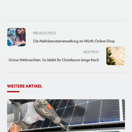
<span
PREVIOUS POST
class="nav-
Die Mehrbenutzerverwaltung im Würth Online-Shop
subtitle
screen-
NEXT POST
reader-
Grüne Weihnachten: So bleibt Ihr Christbaum lange frisch
text">Page</span>
WEITERE ARTIKEL