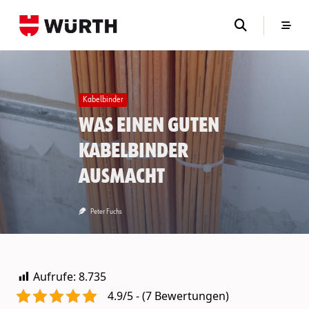
Skip
to
content
Kabelbinder
Was einen guten
Kabelbinder
ausmacht
Peter Fuchs
Aufrufe:
8.735
4.9/5 - (7 Bewertungen)