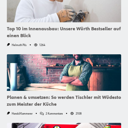
Top 10 im Innenausbau: Unsere Würth Bestseller auf
einen Blick
Helmuth Pils
1264
Planen & umsetzen: So werden Tischler mit Wüdesto
zum Meister der Küche
Zu
Harald Kammerer
2 Kommentare
2108
Planen
&
Umsetzen: