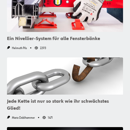
So
Werden
Tischler
Mit
Wüdesto
Zum
Meister
Der
Küche
Ein Nivellier-System für alle Fensterbänke
Helmuth Pils
2293
Jede Kette ist nur so stark wie ihr schwächstes
Glied!
Mario Doblhammer
1471