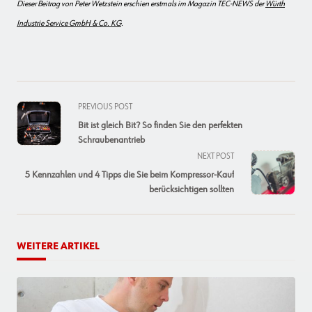
Dieser Beitrag von Peter Wetzstein erschien erstmals im Magazin TEC-NEWS der
Würth
Industrie Service GmbH & Co. KG
.
<span
PREVIOUS POST
class="nav-
Bit ist gleich Bit? So finden Sie den perfekten
subtitle
Schraubenantrieb
screen-
NEXT POST
reader-
5 Kennzahlen und 4 Tipps die Sie beim Kompressor-Kauf
text">Page</span>
berücksichtigen sollten
WEITERE ARTIKEL