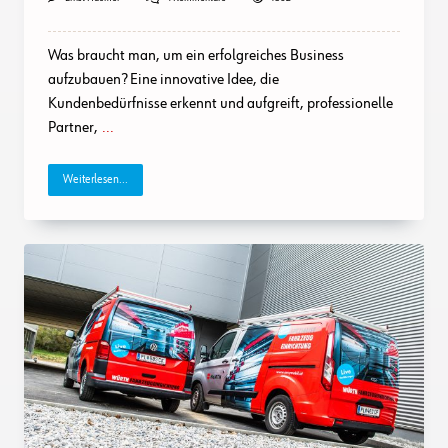
Business-
Idee
Trifft
Was braucht man, um ein erfolgreiches Business
Auf
Würth
aufzubauen? Eine innovative Idee, die
Fahrzeugeinrichtung
Kundenbedürfnisse erkennt und aufgreift, professionelle
=
Business-
Partner,
...
Erfolg
Weiterlesen...