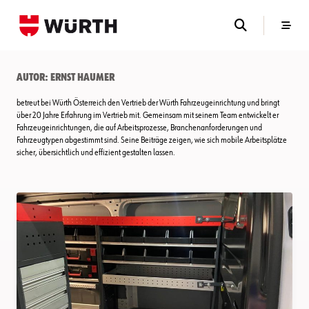
Skip
to
content
Autor:
Ernst Haumer
betreut bei Würth Österreich den Vertrieb der Würth Fahrzeugeinrichtung und bringt
über 20 Jahre Erfahrung im Vertrieb mit. Gemeinsam mit seinem Team entwickelt er
Fahrzeugeinrichtungen, die auf Arbeitsprozesse, Branchenanforderungen und
Fahrzeugtypen abgestimmt sind. Seine Beiträge zeigen, wie sich mobile Arbeitsplätze
sicher, übersichtlich und effizient gestalten lassen.