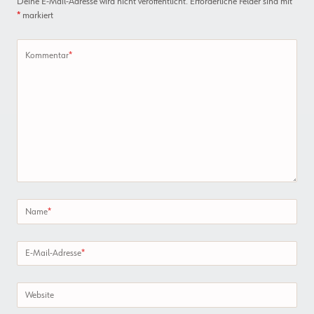
Deine E-Mail-Adresse wird nicht veröffentlicht.
Erforderliche Felder sind mit
*
markiert
Kommentar
*
Name
*
E-Mail-Adresse
*
Website