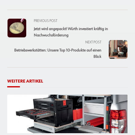
<span
PREVIOUS POST
class="nav-
Jetzt wird angepackt! Würth investiert kräftig in
subtitle
Nachwuchsförderung
screen-
NEXT POST
reader-
Betriebswerkstätten: Unsere Top 10-Produkte auf einen
text">Page</span>
Blick
WEITERE ARTIKEL