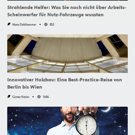
Die
Präzise
Strahlende Helfer: Was Sie noch nicht über Arbeits-
Gehrung
Scheinwerfer für Nutz-Fahrzeuge wussten
Mario Doblhammer
853
Innovativer Holzbau: Eine Best-Practice-Reise von
Berlin bis Wien
Günter Kitzler
1684