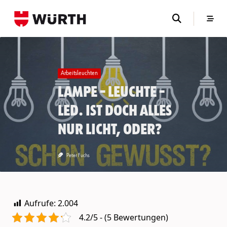
Skip
to
content
Arbeitsleuchten
Lampe – Leuchte –
LED. Ist doch alles
nur Licht, oder?
Peter Fuchs
Aufrufe:
2.004
4.2/5 - (5 Bewertungen)