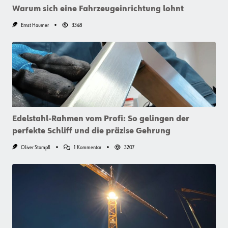
Warum sich eine Fahrzeugeinrichtung lohnt
Ernst Haumer
3348
Edelstahl-Rahmen vom Profi: So gelingen der
perfekte Schliff und die präzise Gehrung
Zu
Oliver Stampfl
1 Kommentar
3207
Edelstahl-
Rahmen
Vom
Profi:
So
Gelingen
Der
Perfekte
Schliff
Und