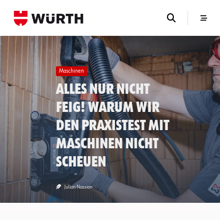
Skip
to
content
Maschinen
Alles nur nicht
feig! Warum wir
den Praxistest mit
Maschinen nicht
scheuen
Julian Nassion