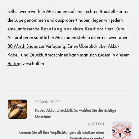
Selbst wenn wir hier Maschinen auf einer echten Baustelle unter
die Lupe genommen und ausprobiert haben, legen wir jedem
eine umfassende
Beratung vor dem Kauf
ans Herz. Zum
Ausprobieren sämtlicher Maschinen stehen österreichweit über
80 Würth Shops
zur Verfügung. Einen Überblick über Akku-
Kabel- und Druckluftmaschinen kann man sich zudem
in diesem
Beitrag
verschaffen.
<span
PREVIOUS POST
class="nav-
Kabel, Akku, Druckluft: So wählen Sie die richtige
subtitle
Maschine
screen-
NEXT POST
reader-
Kennen Sie all Ihre Verpflichtungen als Besitzer eines
text">Page</span>
Sicherheitsschranks?