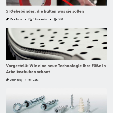
5 Klebebänder, die halten was sie sollen
Zu
Peter Fuchs
1 Kommentar
5571
5
Klebebänder,
Die
Halten
Was
Sie
Sollen
Vorgestellt: Wie eine neue Technologie Ihre Füße in
Arbeitsschuhen schont
Azem Balaj
2463