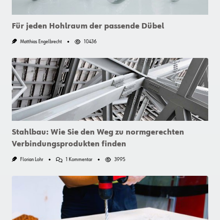
Für jeden Hohlraum der passende Dübel
Matthias Engelbrecht
10436
Stahlbau: Wie Sie den Weg zu normgerechten
Verbindungsprodukten finden
Zu
Florian Lohr
1 Kommentar
3995
Stahlbau:
Wie
Sie
Den
Weg
Zu
Normgerechten
Verbindungsprodukten