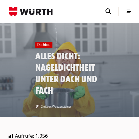
Skip
to
content
Dachbau
Alles dicht:
Nageldichtheit
unter Dach und
Fach
Christian Weiszensteiner
Aufrufe:
1.956