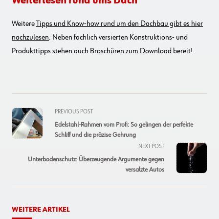
Weiterlesen rund ums Dach
Weitere
Tipps und Know-how rund um den Dachbau gibt es hier
nachzulesen
. Neben fachlich versierten Konstruktions- und
Produkttipps stehen auch
Broschüren zum Download
bereit!
<span
PREVIOUS POST
class="nav-
Edelstahl-Rahmen vom Profi: So gelingen der perfekte
subtitle
Schliff und die präzise Gehrung
screen-
NEXT POST
reader-
Unterbodenschutz: Überzeugende Argumente gegen
text">Page</span>
versalzte Autos
WEITERE ARTIKEL