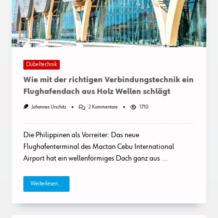
Dübeltechnik
Wie mit der richtigen Verbindungstechnik ein
Flughafendach aus Holz Wellen schlägt
Zu
Johannes Urschitz
2 Kommentare
1710
Wie
Mit
Der
Die Philippinen als Vorreiter: Das neue
Richtigen
Verbindungstechnik
Flughafenterminal des Mactan Cebu International
Ein
Airport hat ein wellenförmiges Dach ganz aus
...
Flughafendach
Aus
Holz
Wellen
Weiterlesen...
Schlägt