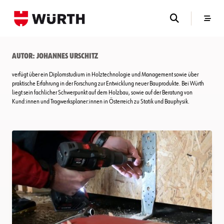
Skip
to
content
Autor:
Johannes Urschitz
verfügt über ein Diplomstudium in Holztechnologie und Management sowie über
praktische Erfahrung in der Forschung zur Entwicklung neuer Bauprodukte. Bei Würth
liegt sein fachlicher Schwerpunkt auf dem Holzbau, sowie auf der Beratung von
Kund:innen und Tragwerksplaner:innen in Österreich zu Statik und Bauphysik.