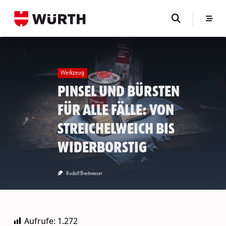
Skip
to
content
Werkzeug
Pinsel und Bürsten
für alle Fälle: von
streichelweich bis
widerborstig
Rudolf Breitwieser
Aufrufe:
1.272