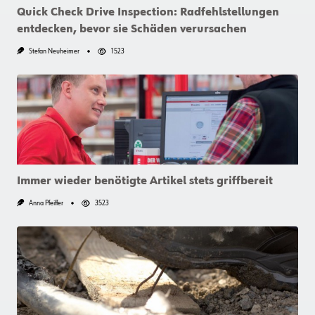
Bestellung
Quick Check Drive Inspection: Radfehlstellungen
entdecken, bevor sie Schäden verursachen
Stefan Neuheimer
1523
Immer wieder benötigte Artikel stets griffbereit
Anna Pfeiffer
3523