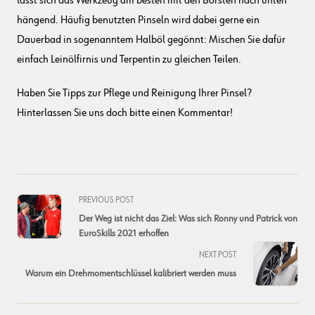
lässt sich das Werkzeug am besten mit den Borsten nach unten
hängend. Häufig benutzten Pinseln wird dabei gerne ein
Dauerbad in sogenanntem Halböl gegönnt: Mischen Sie dafür
einfach Leinölfirnis und Terpentin zu gleichen Teilen.
Haben Sie Tipps zur Pflege und Reinigung Ihrer Pinsel?
Hinterlassen Sie uns doch bitte einen Kommentar!
<span
PREVIOUS POST
class="nav-
Der Weg ist nicht das Ziel: Was sich Ronny und Patrick von
subtitle
EuroSkills 2021 erhoffen
screen-
NEXT POST
reader-
Warum ein Drehmomentschlüssel kalibriert werden muss
text">Page</span>