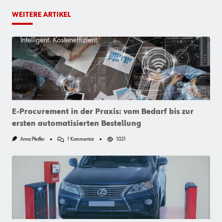
WEITERE ARTIKEL
E-Procurement in der Praxis: vom Bedarf bis zur
ersten automatisierten Bestellung
Zu
Anna Pfeiffer
1 Kommentar
1021
E-
Procurement
In
Der
Praxis:
Vom
Bedarf
Bis
Zur
Ersten
Automatisierten