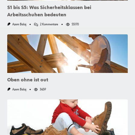
S1 bis S5: Was Sicherheitsklassen bei
Arbeitsschuhen bedeuten
Zu
Azem Balaj
2 Kommentare
55170
S1
Bis
S5:
Was
Sicherheitsklassen
Bei
Arbeitsschuhen
Bedeuten
Oben ohne ist out
Azem Balaj
3459