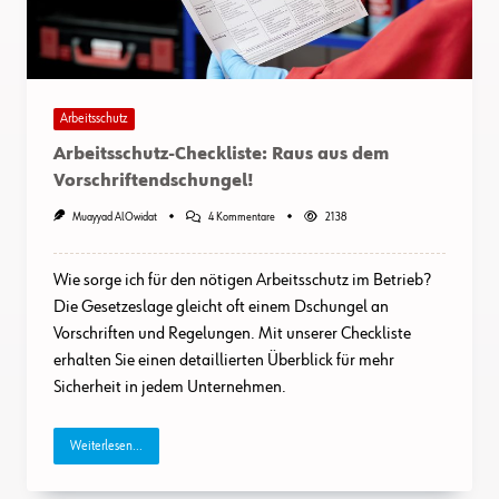
Arbeitsschutz
Arbeitsschutz-Checkliste: Raus aus dem
Vorschriftendschungel!
Zu
Muayyad AlOwidat
4 Kommentare
2138
Arbeitsschutz-
Checkliste:
Raus
Wie sorge ich für den nötigen Arbeitsschutz im Betrieb?
Aus
Dem
Die Gesetzeslage gleicht oft einem Dschungel an
Vorschriftendschungel!
Vorschriften und Regelungen. Mit unserer Checkliste
erhalten Sie einen detaillierten Überblick für mehr
Sicherheit in jedem Unternehmen.
Weiterlesen...