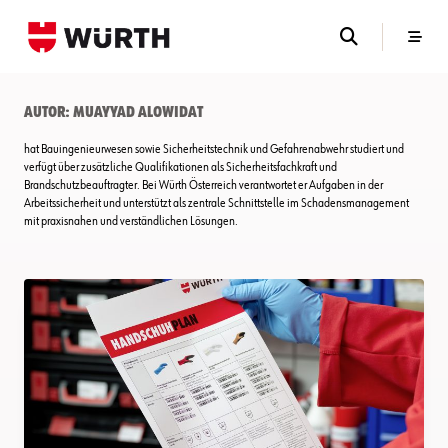
Skip
to
content
Autor:
Muayyad AlOwidat
hat Bauingenieurwesen sowie Sicherheitstechnik und Gefahrenabwehr studiert und
verfügt über zusätzliche Qualifikationen als Sicherheitsfachkraft und
Brandschutzbeauftragter. Bei Würth Österreich verantwortet er Aufgaben in der
Arbeitssicherheit und unterstützt als zentrale Schnittstelle im Schadensmanagement
mit praxisnahen und verständlichen Lösungen.