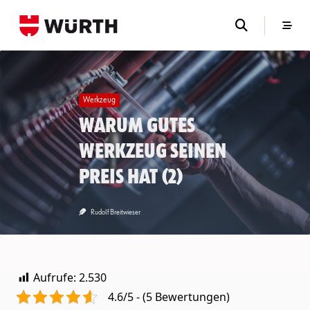
Skip
to
content
Werkzeug
Warum gutes
Werkzeug seinen
Preis hat (2)
Rudolf Breitwieser
Aufrufe:
2.530
4.6/5 - (5 Bewertungen)