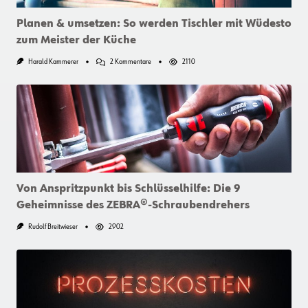
Planen & umsetzen: So werden Tischler mit Wüdesto
zum Meister der Küche
Zu
Harald Kammerer
2 Kommentare
2110
Planen
&
Umsetzen:
So
Werden
Tischler
Mit
Wüdesto
Zum
Meister
Der
Küche
Von Anspritzpunkt bis Schlüsselhilfe: Die 9
Geheimnisse des ZEBRA®-Schraubendrehers
Rudolf Breitwieser
2902