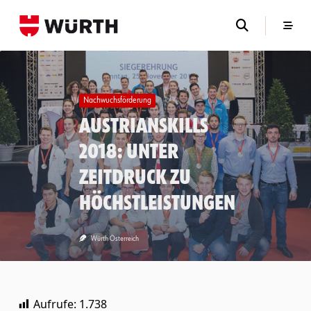
Skip
to
content
Nachwuchsförderung
AustrianSkills
2018: Unter
Zeitdruck zu
Höchstleistungen
Würth Österreich
Aufrufe:
1.738