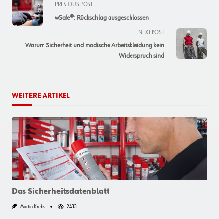
<span
PREVIOUS POST
class="nav-
wSafe®: Rückschlag ausgeschlossen
subtitle
NEXT POST
screen-
Warum Sicherheit und modische Arbeitskleidung kein
reader-
Widerspruch sind
text">Page</span>
WEITERE ARTIKEL
Das Sicherheitsdatenblatt
Martin Krebs
2433