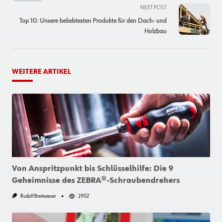
NEXT POST
screen-
Top 10: Unsere beliebtesten Produkte für den Dach- und
reader-
Holzbau
text">Page</span>
WEITERE ARTIKEL
Von Anspritzpunkt bis Schlüsselhilfe: Die 9
Geheimnisse des ZEBRA®-Schraubendrehers
Rudolf Breitwieser
2902