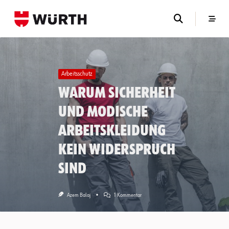
Skip
to
content
Arbeitsschutz
Warum Sicherheit
und modische
Arbeitskleidung
kein Widerspruch
sind
Zu
Azem Balaj
1 Kommentar
Warum
Sicherheit
Und
Modische