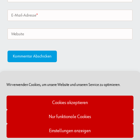
E-Mail-Adresse
*
Website
Wir verwenden Cookies, um unsere Website und unseren Service zu optimieren.
Cookies akzeptieren
Nur funktionale Cookies
Online-Shop
RSS Feed
Kontakt
Impressum/Datenschutz
Cookie-Richtlinien
Einstellungen anzeigen
Copyright © 2026 - Würth Handelsges.m.b.H.