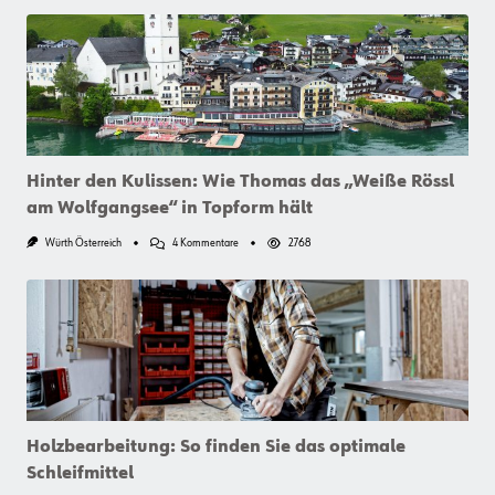
Hinter den Kulissen: Wie Thomas das „Weiße Rössl
am Wolfgangsee“ in Topform hält
Zu
Würth Österreich
4 Kommentare
2768
Hinter
Den
Kulissen:
Wie
Thomas
Das
„Weiße
Rössl
Am
Wolfgangsee“
In
Topform
Holzbearbeitung: So finden Sie das optimale
Hält
Schleifmittel