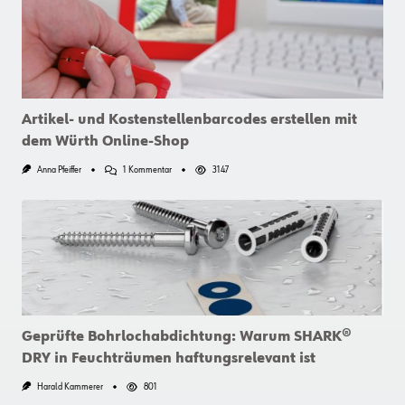
Artikel- und Kostenstellenbarcodes erstellen mit
dem Würth Online-Shop
Zu
Anna Pfeiffer
1 Kommentar
3147
Artikel-
Und
Kostenstellenbarcodes
Erstellen
Mit
Dem
Würth
Online-
Shop
Geprüfte Bohrlochabdichtung: Warum SHARK®
DRY in Feuchträumen haftungsrelevant ist
Harald Kammerer
801