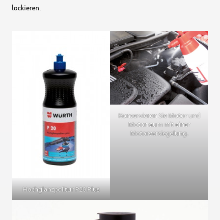
lackieren.
Konservieren Sie Motor und
Motorraum mit einer
Motorversiegelung.
Hochglanzpolitur P20 Plus