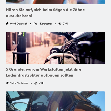
Hören Sie auf, sich beim Sägen die Zähne
auszubeissen!
Zu
Würth Österreich
1 Kommentar
2191
Hören
Sie
Auf,
Sich
Beim
Sägen
Die
Zähne
Auszubeissen!
5 Gründe, warum Werkstätten jetzt ihre
Ladeinfrastruktur aufbauen sollten
Stefan Neuheimer
2100