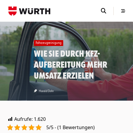
Skip
to
content
Fahrzeugreinigung
Wie Sie durch Kfz-
Aufbereitung mehr
Umsatz erzielen
Harald Dohr
Aufrufe:
1.620
5/5 - (1 Bewertungen)