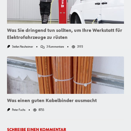
Was Sie dringend tun sollten, um Ihre Werkstatt für
Elektrofahrzeuge zu rüsten
Zu
Stefan Neuheimer
3 Kommentare
3193
Was
Sie
Dringend
Tun
Sollten,
Um
Ihre
Werkstatt
Für
Elektrofahrzeuge
Zu
Rüsten
Was einen guten Kabelbinder ausmacht
Peter Fuchs
8755
SCHREIBE EINEN KOMMENTAR