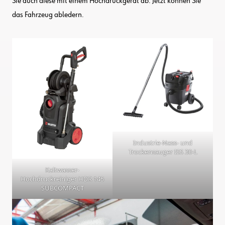
Sie auch diese mit einem Hochdruckgerät ab. Jetzt können Sie
das Fahrzeug abledern.
Industrie-Nass- und
Trockensauger ISS 30-L
Kaltwasser-
Hochdruckreiniger HDR 145
SUBCOMPACT