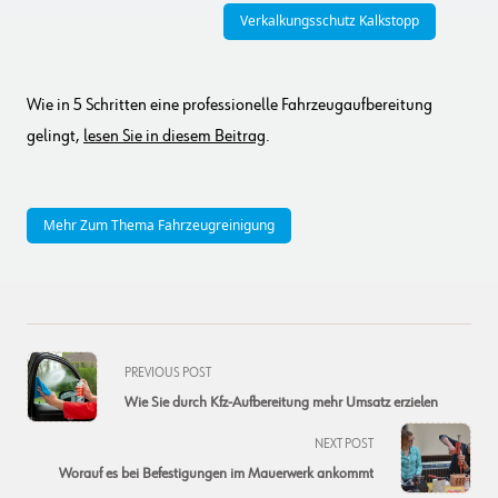
Verkalkungsschutz Kalkstopp
Wie in 5 Schritten eine professionelle Fahrzeugaufbereitung
gelingt,
lesen Sie in diesem Beitrag
.
Mehr Zum Thema Fahrzeugreinigung
<span
PREVIOUS POST
class="nav-
Wie Sie durch Kfz-Aufbereitung mehr Umsatz erzielen
subtitle
screen-
NEXT POST
reader-
Worauf es bei Befestigungen im Mauerwerk ankommt
text">Page</span>