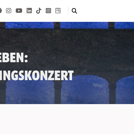
eben:
lingskonzert