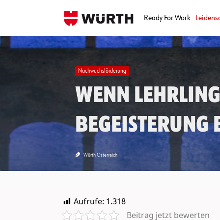
Skip
to
Ready For Work
Leidens
content
Nachwuchsförderung
Wenn Lehrling
Begeisterung 
Würth Österreich
Aufrufe:
1.318
Beitrag jetzt bewerten