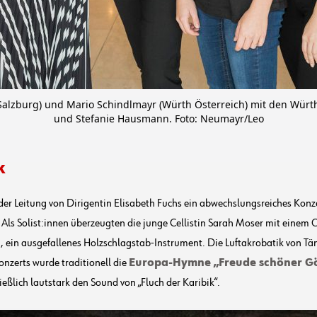
Salzburg) und Mario Schindlmayr (Würth Österreich) mit den Würth 
und Stefanie Hausmann. Foto: Neumayr/Leo
k
 der Leitung von Dirigentin Elisabeth Fuchs ein abwechslungsreiches Ko
. Als Solist:innen überzeugten die junge Cellistin Sarah Moser mit einem
 ein ausgefallenes Holzschlagstab-Instrument. Die Luftakrobatik von Tä
nzerts wurde traditionell die
Europa-Hymne „Freude schöner Gö
eßlich lautstark den Sound von „Fluch der Karibik“.