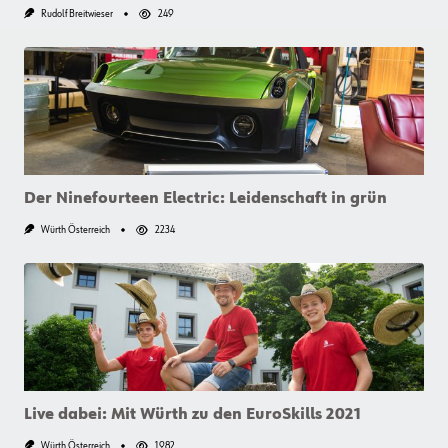
Rudolf Breitwieser
249
Der Ninefourteen Electric: Leidenschaft in grün
Würth Österreich
2234
Live dabei: Mit Würth zu den EuroSkills 2021
Würth Österreich
1982