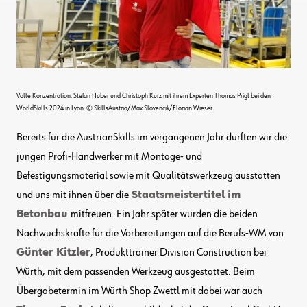
Volle Konzentration: Stefan Huber und Christoph Kurz mit ihrem Experten Thomas Prigl bei den
WorldSkills 2024 in Lyon. © SkillsAustria/Max Slovencik/Florian Wieser
Bereits für die AustrianSkills im vergangenen Jahr durften wir die
jungen Profi-Handwerker mit Montage- und
Befestigungsmaterial sowie mit Qualitätswerkzeug ausstatten
und uns mit ihnen über die
Staatsmeistertitel im
Betonbau
mitfreuen. Ein Jahr später wurden die beiden
Nachwuchskräfte für die Vorbereitungen auf die Berufs-WM von
Günter Kitzler
, Produkttrainer Division Construction bei
Würth, mit dem passenden Werkzeug ausgestattet. Beim
Übergabetermin im Würth Shop Zwettl mit dabei war auch