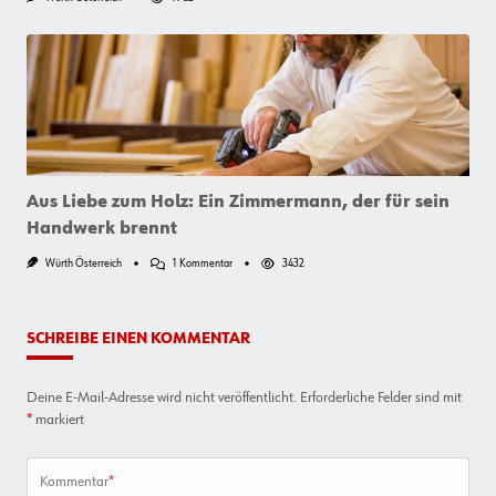
Aus Liebe zum Holz: Ein Zimmermann, der für sein
Handwerk brennt
Zu
Würth Österreich
1 Kommentar
3432
Aus
Liebe
Zum
Holz:
SCHREIBE EINEN KOMMENTAR
Ein
Zimmermann,
Der
Deine E-Mail-Adresse wird nicht veröffentlicht.
Erforderliche Felder sind mit
Für
Sein
*
markiert
Handwerk
Brennt
Kommentar
*