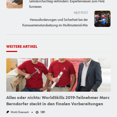
class="nav-
Leimdurchschlag verhindern: Expertenwissen zum Holz
subtitle
furnieren
screen-
NEXT POST
reader-
Herausforderungen und Sicherheit bei der
text">Page</span>
Karosserieinstandsetzung im Multimaterial-Mix
WEITERE ARTIKEL
Alles oder nichts: WorldSkills 2019-Teilnehmer Marc
Berndorfer steckt in den finalen Vorbereitungen
Würth Österreich
1881