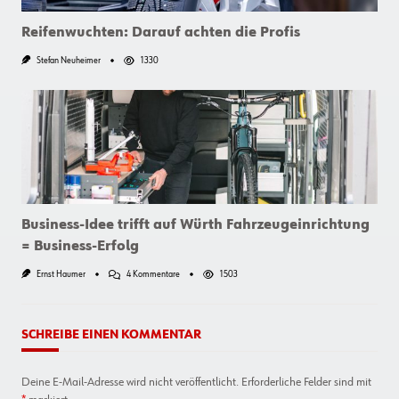
Reifenwuchten: Darauf achten die Profis
Stefan Neuheimer
1330
Business-Idee trifft auf Würth Fahrzeugeinrichtung
= Business-Erfolg
Zu
Ernst Haumer
4 Kommentare
1503
Business-
Idee
Trifft
Auf
SCHREIBE EINEN KOMMENTAR
Würth
Fahrzeugeinrichtung
=
Deine E-Mail-Adresse wird nicht veröffentlicht.
Erforderliche Felder sind mit
Business-
Erfolg