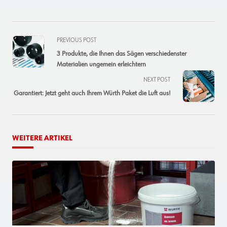
<span
PREVIOUS POST
class="nav-
3 Produkte, die Ihnen das Sägen verschiedenster
subtitle
Materialien ungemein erleichtern
screen-
NEXT POST
reader-
Garantiert: Jetzt geht auch Ihrem Würth Paket die Luft aus!
text">Page</span>
WEITERE ARTIKEL