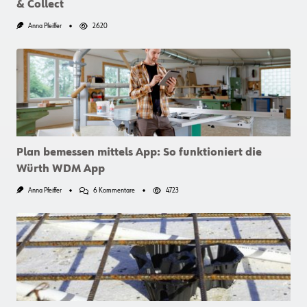
& Collect
Anna Pfeiffer
2620
Plan bemessen mittels App: So funktioniert die
Würth WDM App
Zu
Anna Pfeiffer
6 Kommentare
4723
Plan
Bemessen
Mittels
App:
So
Funktioniert
Die
Würth
WDM
App