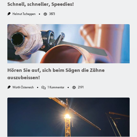
Schnell, schneller, Speedies!
Helmut Tscheppen
3873
Hören Sie auf, sich beim Sägen die Zähne
auszubeissen!
Zu
Würth Österreich
1 Kommentar
2191
Hören
Sie
Auf,
Sich
Beim
Sägen
Die
Zähne
Auszubeissen!