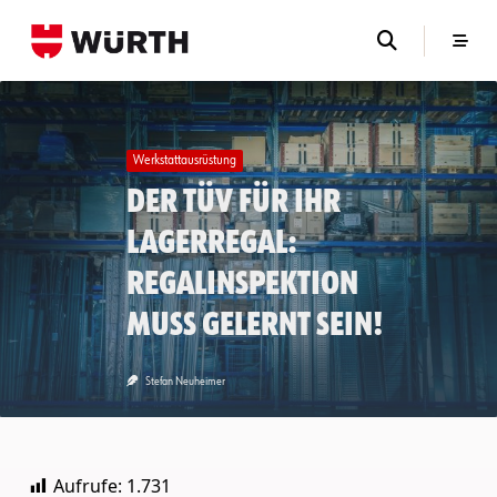
Skip
to
content
Werkstattausrüstung
Der TÜV für Ihr
Lagerregal:
Regalinspektion
muss gelernt sein!
Stefan Neuheimer
Aufrufe:
1.731