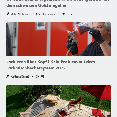
dem schwarzen Gold umgehen
Zu
Stefan Neuheimer
1 Kommentar
1222
Öl-
Und
Fluidmanagement:
Wie
Sie
Fachgerecht
Mit
Dem
Schwarzen
Gold
Umgehen
Lackieren über Kopf? Kein Problem mit dem
Lackmischbechersystem WCS
Wolfgang Krippel
775