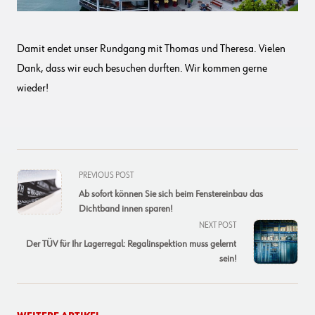
Damit endet unser Rundgang mit Thomas und Theresa. Vielen
Dank, dass wir euch besuchen durften. Wir kommen gerne
wieder!
<span
PREVIOUS POST
class="nav-
Ab sofort können Sie sich beim Fenstereinbau das
subtitle
Dichtband innen sparen!
screen-
NEXT POST
reader-
Der TÜV für Ihr Lagerregal: Regalinspektion muss gelernt
text">Page</span>
sein!