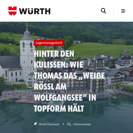
Skip
to
content
Lagermanagement
Hinter den
Kulissen: Wie
Thomas das „Weiße
Rössl am
Wolfgangsee“ in
Topform hält
Zu
Würth Österreich
4 Kommentare
Hinter
Den