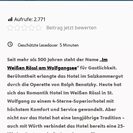
Kulissen:
Wie
Thomas
Aufrufe:
2.771
Das
„Weiße
Beitrag jetzt bewerten
Rössl
Am
Wolfgangsee“
In
Topform
Geschätzte Lesedauer:
5
Minuten
Hält
Seit mehr als 500 Jahren steht der Name „
Im
Weißen Rössl am Wolfgangsee
“ für Gastlichkeit.
Berühmtheit erlangte das Hotel im Salzkammergut
durch die Operette von Ralph Benatzky. Heute hat
sich das Romantik Hotel Im Weißen Rössl in St.
Wolfgang zu einem 4-Sterne-Superiorhotel mit
höchstem Komfort und Service gewandelt. Aber
nicht nur das Hotel hat eine langjährige Tradition –
auch mit Würth verbindet das Hotel bereits eine 25-