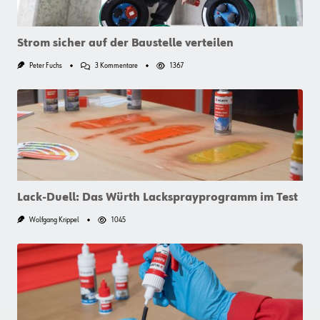
Strom sicher auf der Baustelle verteilen
Zu
Peter Fuchs
3 Kommentare
1367
Strom
Sicher
Auf
Der
Baustelle
Verteilen
Lack-Duell: Das Würth Lacksprayprogramm im Test
Wolfgang Krippel
1045