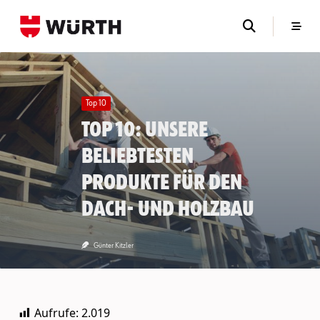
Skip
to
content
Top 10
Top 10: Unsere
beliebtesten
Produkte für den
Dach- und Holzbau
Günter Kitzler
Aufrufe:
2.019