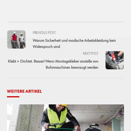
<span
PREVIOUS POST
class="nav-
Warum Sicherheit und modische Arbeitskleidung kein
subtitle
Widerspruch sind
screen-
NEXT POST
reader-
Klebt + Dichtet. Besser! Wenn Montagekleber anstelle von
text">Page</span>
Bohrmaschinen bevorzugt werden
WEITERE ARTIKEL