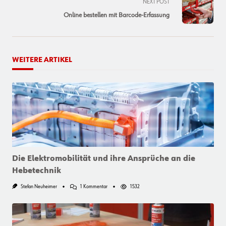
NEXT POST
reader-
Online bestellen mit Barcode-Erfassung
text">Page</span>
WEITERE ARTIKEL
Die Elektromobilität und ihre Ansprüche an die
Hebetechnik
Zu
Stefan Neuheimer
1 Kommentar
1532
Die
Elektromobilität
Und
Ihre
Ansprüche