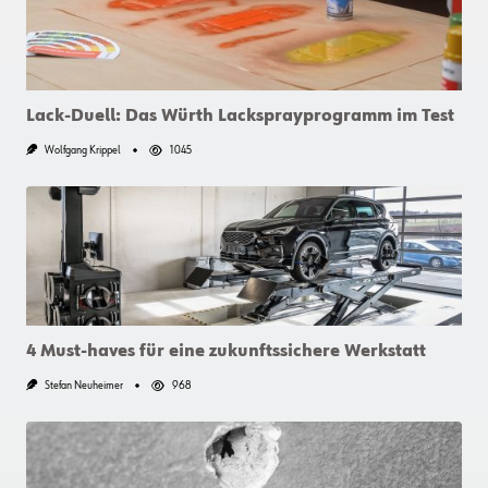
An
Die
Hebetechnik
Lack-Duell: Das Würth Lacksprayprogramm im Test
Wolfgang Krippel
1045
4 Must-haves für eine zukunftssichere Werkstatt
Stefan Neuheimer
968