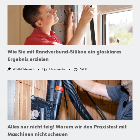
Wie Sie mit Randverbund-Silikon ein glasklares
Ergebnis erzielen
Zu
Würth Österreich
1 Kommentar
6900
Wie
Sie
Mit
Randverbund-
Silikon
Ein
Glasklares
Ergebnis
Erzielen
Alles nur nicht feig! Warum wir den Praxistest mit
Maschinen nicht scheuen