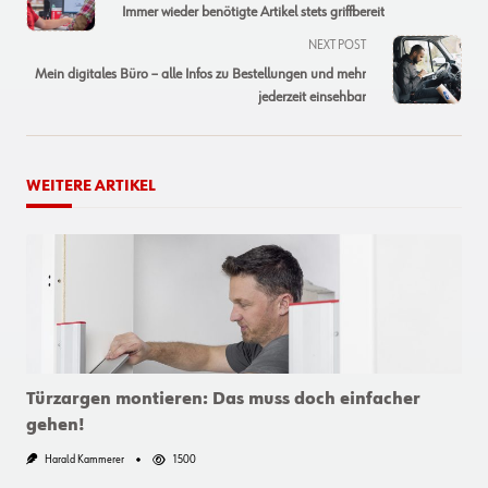
Immer wieder benötigte Artikel stets griffbereit
subtitle
NEXT POST
screen-
Mein digitales Büro – alle Infos zu Bestellungen und mehr
reader-
jederzeit einsehbar
text">Page</span>
WEITERE ARTIKEL
Türzargen montieren: Das muss doch einfacher
gehen!
Harald Kammerer
1500