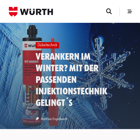
Skip
to
content
Dübeltechnik
Verankern im
Winter? Mit der
passenden
Injektionstechnik
gelingt´s
Matthias Engelbrecht