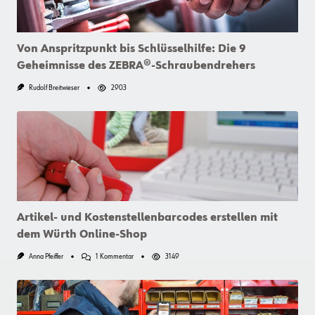
Von Anspritzpunkt bis Schlüsselhilfe: Die 9
Geheimnisse des ZEBRA®-Schraubendrehers
Rudolf Breitwieser
2903
Artikel- und Kostenstellenbarcodes erstellen mit
dem Würth Online-Shop
Zu
Anna Pfeiffer
1 Kommentar
3149
Artikel-
Und
Kostenstellenbarcodes
Erstellen
Mit