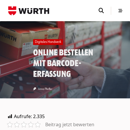
Skip
to
content
Digitales Handwerk
Online bestellen
mit Barcode-
Erfassung
Anna Pfeiffer
Aufrufe:
2.335
Beitrag jetzt bewerten