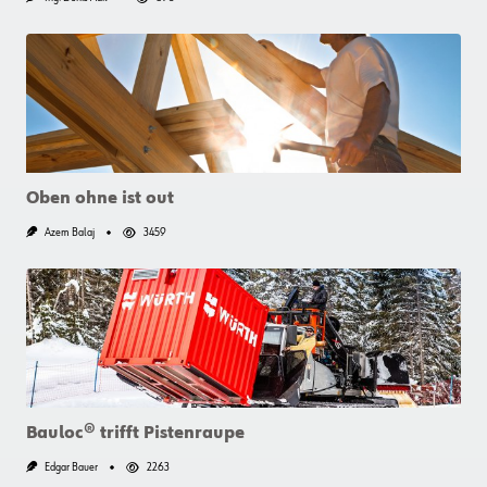
Oben ohne ist out
Azem Balaj
3459
Bauloc® trifft Pistenraupe
Edgar Bauer
2263