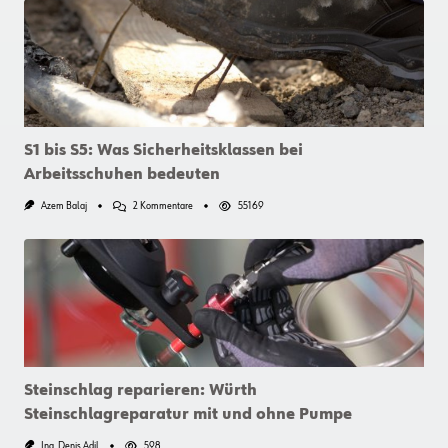
S1 bis S5: Was Sicherheitsklassen bei
Arbeitsschuhen bedeuten
Zu
Azem Balaj
2 Kommentare
55169
S1
Bis
S5:
Was
Sicherheitsklassen
Bei
Arbeitsschuhen
Bedeuten
Steinschlag reparieren: Würth
Steinschlagreparatur mit und ohne Pumpe
Ing. Denis Adil
598