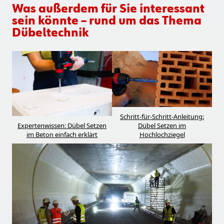
Was außerdem für Sie interessant
sein könnte – rund um das Thema
Dübeltechnik
Schritt-für-Schritt-Anleitung:
Expertenwissen: Dübel Setzen
Dübel Setzen im
im Beton einfach erklärt
Hochlochziegel