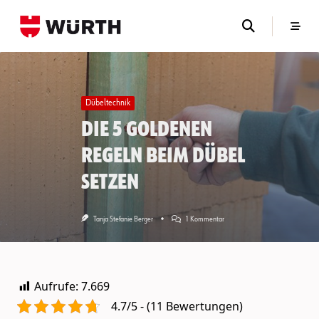
Skip
to
content
Dübeltechnik
Die 5 goldenen
Regeln beim Dübel
Setzen
Zu
Tanja Stefanie Berger
1 Kommentar
Die
5
Goldenen
Regeln
Beim
Aufrufe:
7.669
Dübel
Setzen
4.7/5 - (11 Bewertungen)