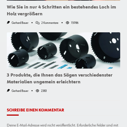
Wie Sie in nur 4 Schritten ein bestehendes Loch im
Holz vergrößern
Zu
Gerhard Bauer
2 Kommentare
15986
Wie
Sie
In
Nur
4
Schritten
Ein
Bestehendes
Loch
Im
Holz
Vergrößern
3 Produkte, die Ihnen das Sägen verschiedenster
Materialien ungemein erleichtern
Gerhard Bauer
2383
SCHREIBE EINEN KOMMENTAR
Deine E-Mail-Adresse wird nicht veröffentlicht.
Erforderliche Felder sind mit