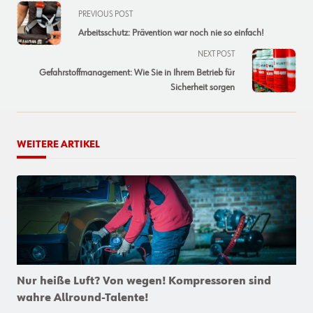
<span
PREVIOUS POST
class="nav-
Arbeitsschutz: Prävention war noch nie so einfach!
subtitle
NEXT POST
screen-
Gefahrstoffmanagement: Wie Sie in Ihrem Betrieb für
reader-
Sicherheit sorgen
text">Page</span>
WEITERE ARTIKEL
Nur heiße Luft? Von wegen! Kompressoren sind
wahre Allround-Talente!