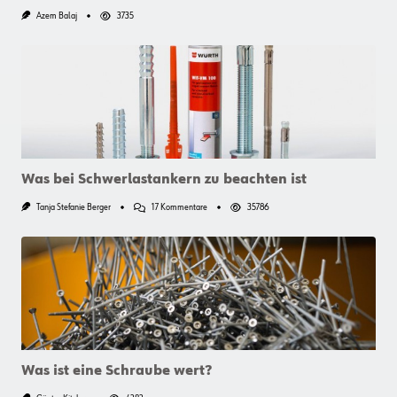
Azem Balaj
3735
Was bei Schwerlastankern zu beachten ist
Zu
Tanja Stefanie Berger
17 Kommentare
35786
Was
Bei
Schwerlastankern
Zu
Beachten
Ist
Was ist eine Schraube wert?