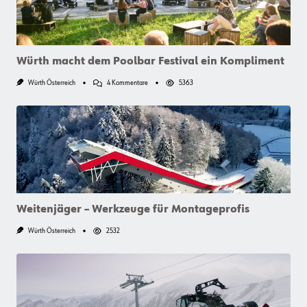
Würth macht dem Poolbar Festival ein Kompliment
Zu
Würth Österreich
4 Kommentare
5363
Würth
Macht
Dem
Poolbar
Festival
Ein
Kompliment
Weitenjäger – Werkzeuge für Montageprofis
Würth Österreich
2532