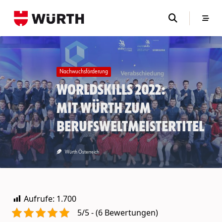
Skip
to
content
Nachwuchsförderung
WorldSkills 2022:
Mit Würth zum
Berufsweltmeistertitel
Würth Österreich
Aufrufe:
1.700
5/5 - (6 Bewertungen)