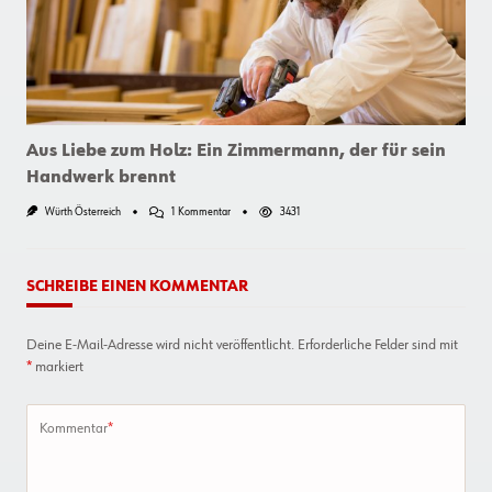
Poolbar
Festival
Ein
Kompliment
Aus Liebe zum Holz: Ein Zimmermann, der für sein
Handwerk brennt
Zu
Würth Österreich
1 Kommentar
3431
Aus
Liebe
Zum
Holz:
SCHREIBE EINEN KOMMENTAR
Ein
Zimmermann,
Der
Deine E-Mail-Adresse wird nicht veröffentlicht.
Erforderliche Felder sind mit
Für
Sein
*
markiert
Handwerk
Brennt
Kommentar
*