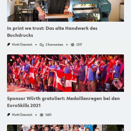
In print we trust: Das alte Handwerk des
Buchdrucks
Zu
Würth Österreich
2 Kommentare
2337
In
Print
We
Trust:
Das
Alte
Handwerk
Des
Buchdrucks
Sponsor Würth gratuliert: Medaillenregen bei den
EuroSkills 2021
Würth Österreich
1460