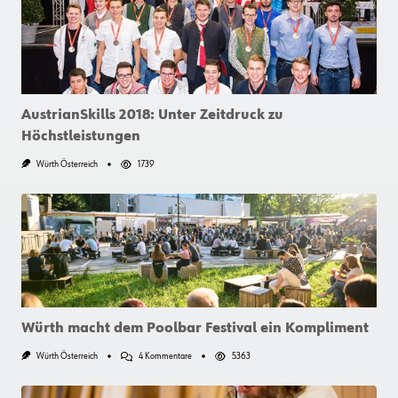
AustrianSkills 2018: Unter Zeitdruck zu
Höchstleistungen
Würth Österreich
1739
Würth macht dem Poolbar Festival ein Kompliment
Zu
Würth Österreich
4 Kommentare
5363
Würth
Macht
Dem