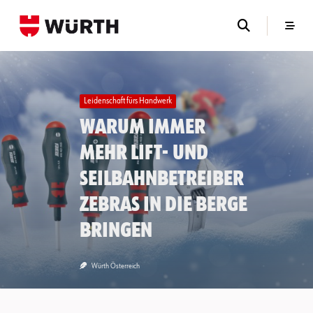
Skip
to
content
Leidenschaft fürs Handwerk
Warum immer
mehr Lift- und
Seilbahnbetreiber
Zebras in die Berge
bringen
Würth Österreich