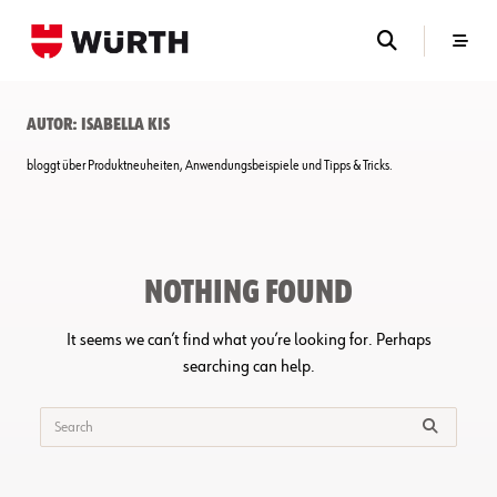
Skip
to
content
Autor:
Isabella Kis
bloggt über Produktneuheiten, Anwendungsbeispiele und Tipps & Tricks.
Nothing Found
It seems we can’t find what you’re looking for. Perhaps
searching can help.
Search
for: