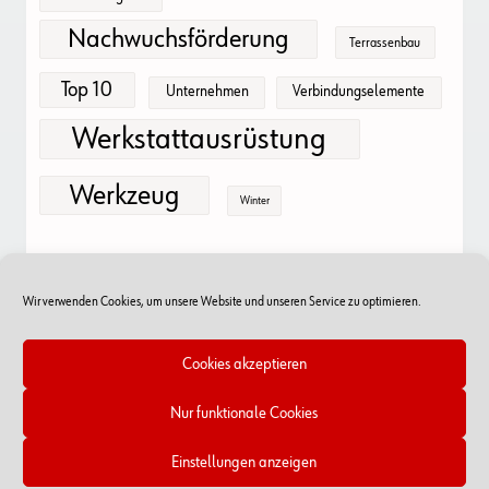
Nachwuchsförderung
Terrassenbau
Top 10
Unternehmen
Verbindungselemente
Werkstattausrüstung
Werkzeug
Winter
Wir verwenden Cookies, um unsere Website und unseren Service zu optimieren.
Cookies akzeptieren
Nur funktionale Cookies
Online-Shop
RSS Feed
Kontakt
Impressum/Datenschutz
Cookie-Richtlinien
Einstellungen anzeigen
Copyright © 2026 - Würth Handelsges.m.b.H.