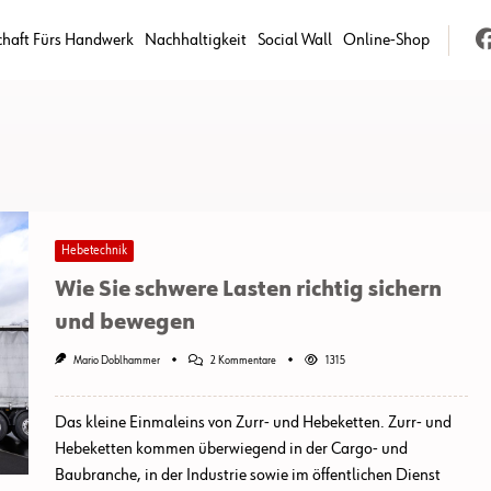
chaft Fürs Handwerk
Nachhaltigkeit
Social Wall
Online-Shop
Hebetechnik
Wie Sie schwere Lasten richtig sichern
und bewegen
Zu
Mario Doblhammer
2 Kommentare
1315
Wie
Sie
Schwere
Das kleine Einmaleins von Zurr- und Hebeketten. Zurr- und
Lasten
Richtig
Hebeketten kommen überwiegend in der Cargo- und
Sichern
Baubranche, in der Industrie sowie im öffentlichen Dienst
Und
Bewegen