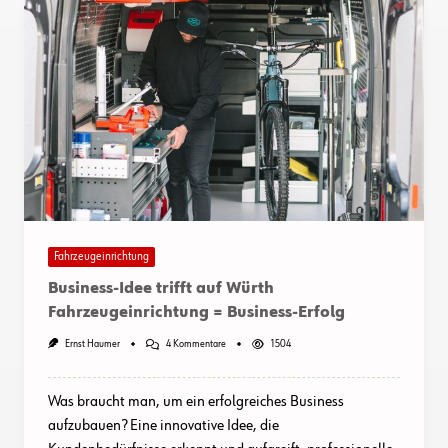
Fahrzeugeinrichtung
Business-Idee trifft auf Würth
Fahrzeugeinrichtung = Business-Erfolg
Zu
Ernst Haumer
4 Kommentare
1504
Business-
Idee
Trifft
Was braucht man, um ein erfolgreiches Business
Auf
Würth
aufzubauen? Eine innovative Idee, die
Fahrzeugeinrichtung