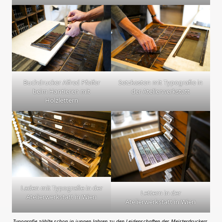
Buchdrucker Alfred Pfeifer
Setzkasten mit Typografie in
beim Hantieren mit
der Atelierwerkstatt
Holzlettern
Laden mit Typografie in der
Lettern in der
Atelierwerkstatt in Wien
Atelierwerkstatt in Wien
Typografie zählte schon in jungen Jahren zu den Leidenschaften des Meisterdruckers.