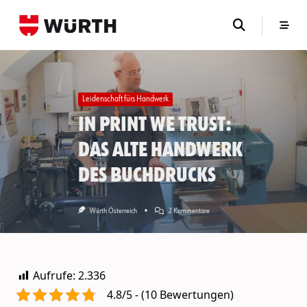
Skip
to
content
Leidenschaft fürs Handwerk
In print we trust:
Das alte Handwerk
des Buchdrucks
Zu
Würth Österreich
2 Kommentare
In
Print
We
Trust:
Das
Aufrufe:
2.336
Alte
Handwerk
4.8/5 - (10 Bewertungen)
Des
Buchdrucks