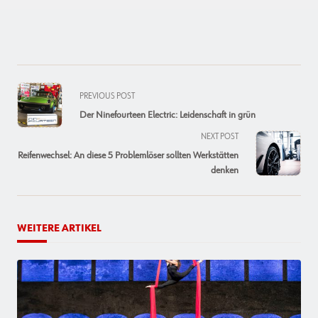
<span
PREVIOUS POST
class="nav-
Der Ninefourteen Electric: Leidenschaft in grün
subtitle
NEXT POST
screen-
Reifenwechsel: An diese 5 Problemlöser sollten Werkstätten
reader-
denken
text">Page</span>
WEITERE ARTIKEL