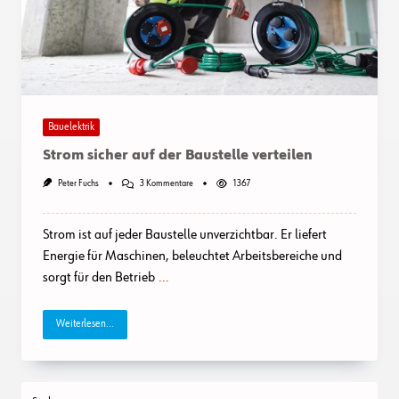
Bauelektrik
Strom sicher auf der Baustelle verteilen
Zu
Peter Fuchs
3 Kommentare
1367
Strom
Sicher
Auf
Strom ist auf jeder Baustelle unverzichtbar. Er liefert
Der
Baustelle
Energie für Maschinen, beleuchtet Arbeitsbereiche und
Verteilen
sorgt für den Betrieb
...
Weiterlesen...